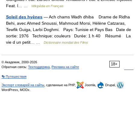
Feat. l… …
Wikipédia en Français
Soleil des hyènes
— Ach chams Wadh dhiba Drame de Ridha
Behi, avec Ahmed Snoussi, Mahmoud Morsi, Hélène Catzaras,
Tewfik Guiga, Larbi Doghmi. Pays: Tunisie et Pays Bas Date de
sortie: 1976 Technique: couleurs Durée: 1 h 40 Résumé La
vie d un petit… …
Dictionnaire mondial des Films
© Академик, 2000-2026
18+
Обратная связь:
Техподдержка
,
Реклама на сайте
👣 Путешествия
Экспорт словарей на сайты
, сделанные на PHP,
Joomla,
Drupal,
WordPress, MODx.