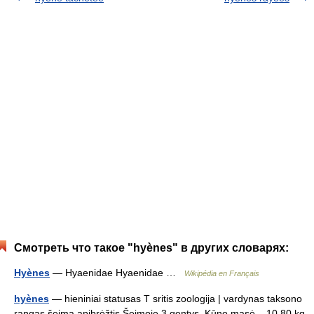
Смотреть что такое "hyènes" в других словарях:
Hyènes
— Hyaenidae Hyaenidae …
Wikipédia en Français
hyènes
— hieniniai statusas T sritis zoologija | vardynas taksono
rangas šeima apibrėžtis Šeimoje 3 gentys. Kūno masė – 10 80 kg,