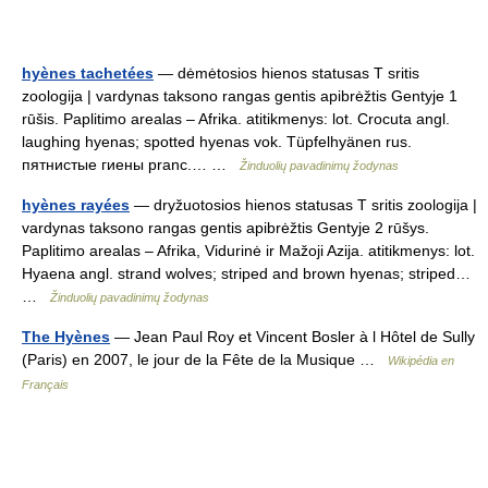
hyènes tachetées
— dėmėtosios hienos statusas T sritis
zoologija | vardynas taksono rangas gentis apibrėžtis Gentyje 1
rūšis. Paplitimo arealas – Afrika. atitikmenys: lot. Crocuta angl.
laughing hyenas; spotted hyenas vok. Tüpfelhyänen rus.
пятнистые гиены pranc.… …
Žinduolių pavadinimų žodynas
hyènes rayées
— dryžuotosios hienos statusas T sritis zoologija |
vardynas taksono rangas gentis apibrėžtis Gentyje 2 rūšys.
Paplitimo arealas – Afrika, Vidurinė ir Mažoji Azija. atitikmenys: lot.
Hyaena angl. strand wolves; striped and brown hyenas; striped…
…
Žinduolių pavadinimų žodynas
The Hyènes
— Jean Paul Roy et Vincent Bosler à l Hôtel de Sully
(Paris) en 2007, le jour de la Fête de la Musique …
Wikipédia en
Français