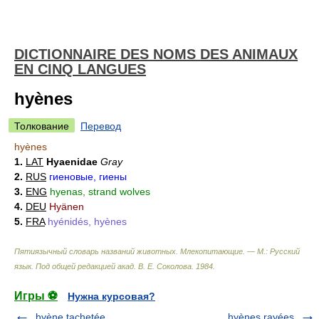
DICTIONNAIRE DES NOMS DES ANIMAUX
EN CINQ LANGUES
hyènes
Толкование
Перевод
hyènes
1.
LAT
Hyaenidae
Gray
2.
RUS
гиеновые, гиены
3.
ENG
hyenas, strand wolves
4.
DEU
Hyänen
5.
FRA
hyénidés, hyènes
Пятиязычный словарь названий животных. Млекопитающие. — М.: Русский
язык
.
Под общей редакцией акад. В. Е. Соколова
.
1984
.
Игры ⚽
Нужна курсовая?
hyène tachetée
hyènes rayées