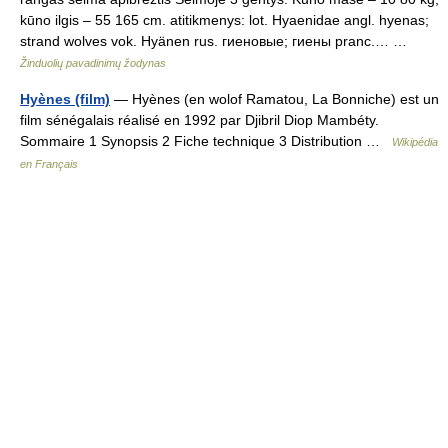
kūno ilgis – 55 165 cm. atitikmenys: lot. Hyaenidae angl. hyenas;
strand wolves vok. Hyänen rus. гиеновые; гиены pranc.… …
Žinduolių pavadinimų žodynas
Hyènes (film)
— Hyènes (en wolof Ramatou, La Bonniche) est un
film sénégalais réalisé en 1992 par Djibril Diop Mambéty.
Sommaire 1 Synopsis 2 Fiche technique 3 Distribution …
Wikipédia
en Français